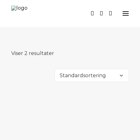
SYMØNSTRE
Viser 2 resultater
SYKIT
METERVARER
DIY
TILBUD
PERSONLIGE MØNSTRE
GRATIS SYMØNSTRE
OM OS