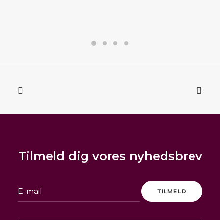
på
varesiden
Tilmeld dig vores nyhedsbrev