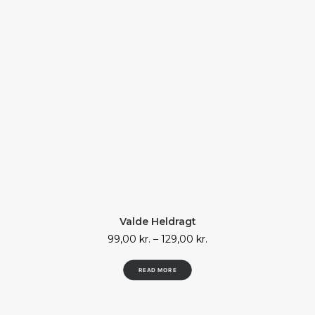
Dette
Valde Heldragt
vare
SHOP
har
99,00
kr.
–
129,00
kr.
flere
varianter.
READ MORE
Mulighederne
kan
vælges