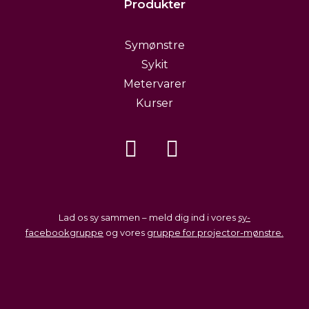
Produkter
Symønstre
Sykit
Metervarer
Kurser
Lad os sy sammen – meld dig ind i vores
sy-
facebookgruppe
og vores
gruppe for projector-mønstre.