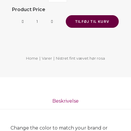
Product Price
Nistret
TILFØJ TIL KURV
fint
vævet
hør
rosa
Home
Varer
Nistret fint vævet hør rosa
antal
Beskrivelse
Change the color to match your brand or