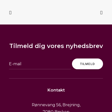
Tilmeld dig vores nyhedsbrev
Stonewashed heavy vævet hør sort
SELECT OPTIONS
159,00
kr.
m
READ MORE
Kontakt
Rønnevang 56, Brejning,
7080 Børkop