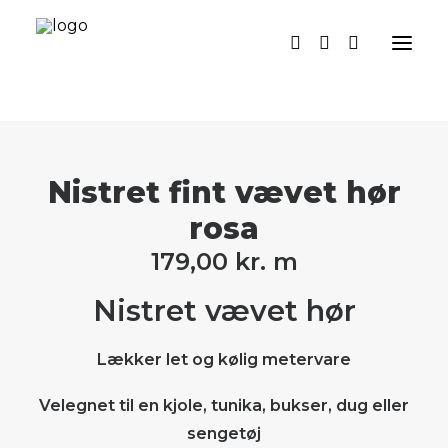
SYMØNSTRE
Nistret fint vævet hør
SYKIT
rosa
METERVARER
179,00
kr.
m
DIY
Nistret vævet hør
PERSONLIGE MØNSTRE
Lækker let og kølig metervare
GRATIS SYMØNSTRE
Velegnet til en kjole, tunika, bukser, dug eller
OM OS
sengetøj