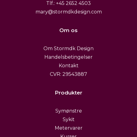
Tlf.: +45 2652 4503
mary@stormdkdesign.com
Om os
Om Stormdk Design
Handelsbetingelser
Kontakt
CVR: 29543887
Produkter
Symønstre
Sykit
Metervarer
Kurser