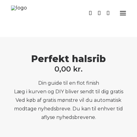
SYMØNSTRE
Perfekt halsrib
SYKIT
0,00
kr.
METERVARER
Din guide til en flot finish
DIY
Læg i kurven og DIY bliver sendt til dig gratis
PERSONLIGE MØNSTRE
Ved køb af gratis mønstre vil du automatisk
modtage nyhedsbreve. Du kan til enhver tid
GRATIS SYMØNSTRE
aflyse nyhedsbrevene.
OM OS