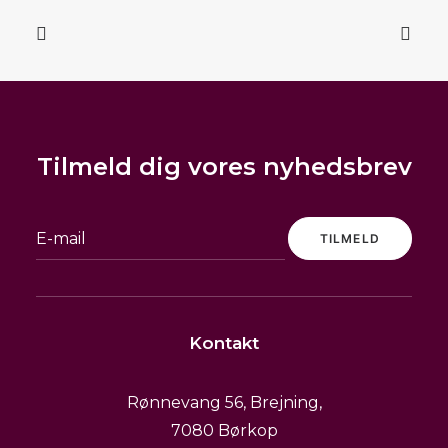
Tilmeld dig vores nyhedsbrev
Minna Headband (gratis pdf)
SHOP
0,00
kr.
READ MORE
Kontakt
Rønnevang 56, Brejning,
7080 Børkop