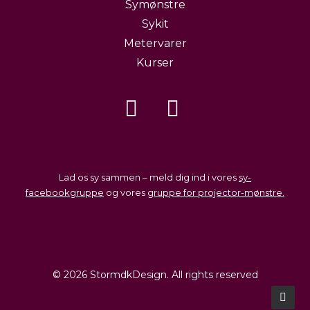
Symønstre
Sykit
Metervarer
Kurser
Lad os sy sammen – meld dig ind i vores
sy-
facebookgruppe
og vores
gruppe for projector-mønstre.
© 2026 StormdkDesign. All rights reserved