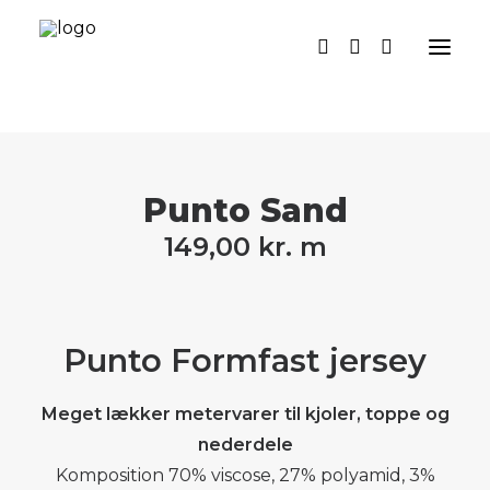
SYMØNSTRE
Punto Sand
SYKIT
149,00
kr.
m
METERVARER
DIY
Punto Formfast jersey
PERSONLIGE MØNSTRE
GRATIS SYMØNSTRE
Meget lækker metervarer til kjoler, toppe og
nederdele
OM OS
Komposition 70% viscose, 27% polyamid, 3%