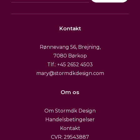
flere
179,00
kr.
–
229,00
kr.
varianter.
Mulighederne
READ MORE
kan
vælges
Kontakt
på
varesiden
Rønnevang 56, Brejning,
7080 Børkop
Tlf.: +45 2652 4503
mary@stormdkdesign.com
Om os
Om Stormdk Design
Handelsbetingelser
Kontakt
CVR: 29543887