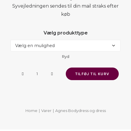
Syvejledningen sendes til din mail straks efter
køb
Vælg produkttype
Ryd
Agnes
TILFØJ TIL KURV
Bodydress
og
dress
antal
Home
Varer
Agnes Bodydress og dress