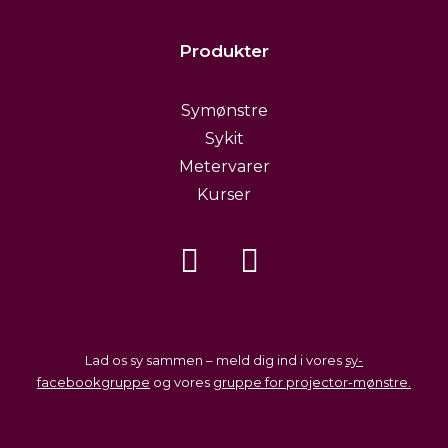
Produkter
Symønstre
Sykit
Metervarer
Kurser
Lad os sy sammen – meld dig ind i vores
sy-
facebookgruppe
og vores
gruppe for projector-mønstre.