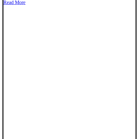
kan
Read More
vælges
på
varesiden