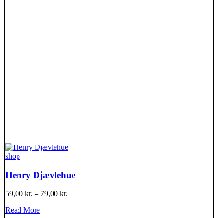
Dette
shop
vare
har
Henry Djævlehue
flere
varianter.
59,00
kr.
–
79,00
kr.
Mulighederne
kan
Read More
vælges