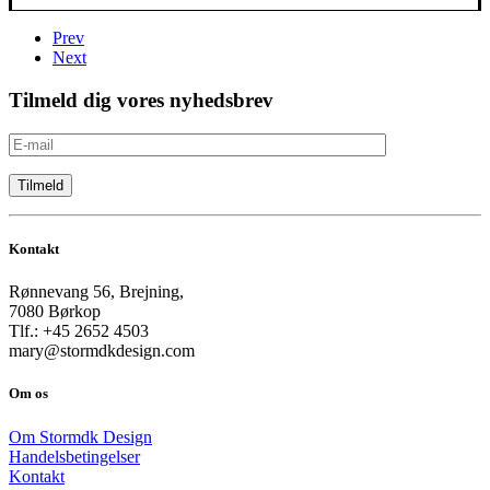
på
varesiden
Prev
Next
Tilmeld dig vores nyhedsbrev
Kontakt
Rønnevang 56, Brejning,
7080 Børkop
Tlf.: +45 2652 4503
mary@stormdkdesign.com
Om os
Om Stormdk Design
Handelsbetingelser
Kontakt