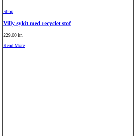
Shop
Villy sykit med recyclet stof
229,00
kr.
Read More