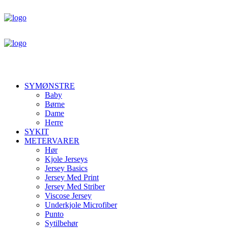
SYMØNSTRE
Baby
Børne
Dame
Herre
SYKIT
METERVARER
Hør
Kjole Jerseys
Jersey Basics
Jersey Med Print
Jersey Med Striber
Viscose Jersey
Underkjole Microfiber
Punto
Sytilbehør