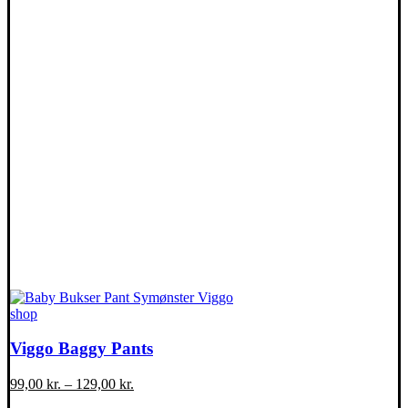
Dette
shop
vare
har
Viggo Baggy Pants
flere
varianter.
99,00
kr.
–
129,00
kr.
Mulighederne