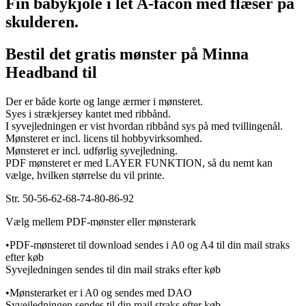
Fin babykjole i let A-facon med flæser på
skulderen.
Bestil det gratis mønster på Minna
Headband til
Der er både korte og lange ærmer i mønsteret.
Syes i strækjersey kantet med ribbånd.
I syvejledningen er vist hvordan ribbånd sys på med tvillingenål.
Mønsteret er incl. licens til hobbyvirksomhed.
Mønsteret er incl. udførlig syvejledning.
PDF mønsteret er med LAYER FUNKTION, så du nemt kan
vælge, hvilken størrelse du vil printe.
Str. 50-56-62-68-74-80-86-92
Vælg mellem PDF-mønster eller mønsterark
•PDF-mønsteret til download sendes i A0 og A4 til din mail straks
efter køb
Syvejledningen sendes til din mail straks efter køb
•Mønsterarket er i A0 og sendes med DAO
Syvejledningen sendes til din mail straks efter køb